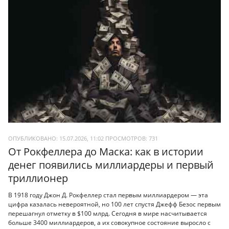
ОПУБЛИКОВАНО: 15.07.2026, 11:02
ПРОСМОТРОВ:
731
От Рокфеллера до Маска: как в истории
денег появились миллиардеры и первый
триллионер
В 1918 году Джон Д. Рокфеллер стал первым миллиардером — эта
цифра казалась невероятной, но 100 лет спустя Джефф Безос первым
перешагнул отметку в $100 млрд. Сегодня в мире насчитывается
больше 3400 миллиардеров, а их совокупное состояние выросло с