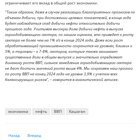
ограничивает его вклад в общий рост экономики.
"Таким образом, даже в случае реализации благоприятных прогнозов по
объемам добычи, при достижении целевых показателей, в конце года
будет наблюдаться спад добычи нефти относительно добычи
прошлого года. Учитывая высокую долю добычи нефти в выпуске
горнодобывающего сектора, по нашим оценкам, это приведет к росту
сектора не более чем на 1% г/г в конце 2024 года. Даже если рост
обрабатывающей промышленности сохранится на уровнях, близких к
5%, а торговли – к 7-8%, секторов, которые также занимают
существенные доли в общем выпуске и значительно определяют
динамику роста ВВП, сильное замедление горнодобывающего сектора
не даст достичь значений роста выше 4%. Мы сохраняем наш прогноз
по росту ВВП на конец 2024 года на уровне 3,9% с учетом всех
балансирующих рисков", – говорится в аналитической записке.
экономика
нефть
ВВП
Кашаган
Предыдущий: Как жители разных стран относятся к изменению клима
Следующий: Подошел к краю. О чем говорит ноябрьское па
Назад
Вперед