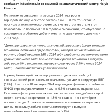
сообщает inbusiness.kz со ссылкой на аналитический центр Halyk
Finance.
По итогам первых десяти месяцев 2024 года рост в
горнодобывающем секторе составил лишь 0,3% г/г. Согласно
прогнозам аналитического центра, в четвертом квартале этот
показатель не превысит 1% в годовом выражении, что обусловлено
сокращением объемов добычи нефти по сравнению с уровнями
2023 года.
"Даже при сохранении текущих значений прироста в других секторах
экономики, особенно в сфере торговли, которая сейчас динамично
растет, общий прирост ВВП в 2024 году ожидается значительно ниже
уровней прошлого года. Мы не ожидаем роста экономики в текущем
году выше 4% и сохраняем наш прогноз на уровне 3,9% в конце 2024
года", – пишет аналитик Нурлан Канжанов.
Горнодобывающий сектор продолжает сдерживать общий
экономический рост, занимая значительную долю в структуре ВВП
(14%). По итогам 10 месяцев 2024 года индекс физического объема
(ИФО) отрасли увеличился лишь на 0,3% в годовом выражении.
Основным фактором низких темпов роста стал спад добычи сырой
нефти, который сократился на 1,8% по сравнению с октябрем
прошлого года. Это оказало значительное влияние на отрасль в
целом, поскольку добыча нефти доминирует в выпуске
горнодобывающей промышленности (71%).