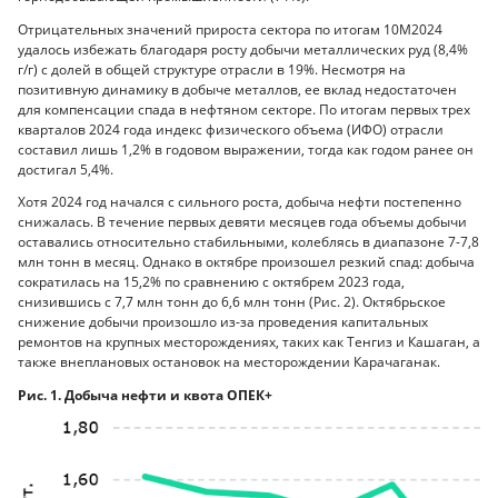
Отрицательных значений прироста сектора по итогам 10М2024
удалось избежать благодаря росту добычи металлических руд (8,4%
г/г) с долей в общей структуре отрасли в 19%. Несмотря на
позитивную динамику в добыче металлов, ее вклад недостаточен
для компенсации спада в нефтяном секторе. По итогам первых трех
кварталов 2024 года индекс физического объема (ИФО) отрасли
составил лишь 1,2% в годовом выражении, тогда как годом ранее он
достигал 5,4%.
Хотя 2024 год начался с сильного роста, добыча нефти постепенно
снижалась. В течение первых девяти месяцев года объемы добычи
оставались относительно стабильными, колеблясь в диапазоне 7-7,8
млн тонн в месяц. Однако в октябре произошел резкий спад: добыча
сократилась на 15,2% по сравнению с октябрем 2023 года,
снизившись с 7,7 млн тонн до 6,6 млн тонн (Рис. 2). Октябрьское
снижение добычи произошло из-за проведения капитальных
ремонтов на крупных месторождениях, таких как Тенгиз и Кашаган, а
также внеплановых остановок на месторождении Карачаганак.
Рис. 1. Добыча нефти и квота ОПЕК+