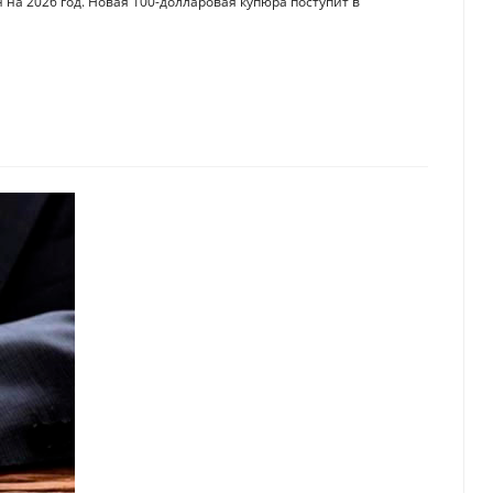
на 2026 год. Новая 100-долларовая купюра поступит в