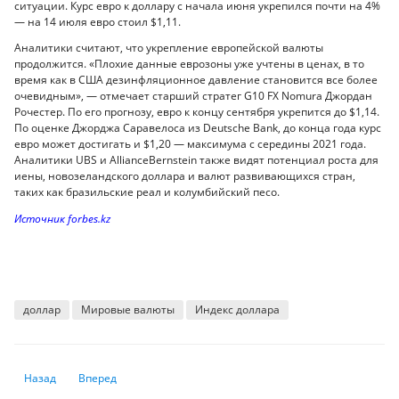
ситуации. Курс евро к доллару с начала июня укрепился почти на 4%
— на 14 июля евро стоил $1,11.
Аналитики считают, что укрепление европейской валюты
продолжится. «Плохие данные еврозоны уже учтены в ценах, в то
время как в США дезинфляционное давление становится все более
очевидным», — отмечает старший стратег G10 FX Nomura Джордан
Рочестер. По его прогнозу, евро к концу сентября укрепится до $1,14.
По оценке Джорджа Саравелоса из Deutsche Bank, до конца года курс
евро может достигать и $1,20 — максимума с середины 2021 года.
Аналитики UBS и AllianceBernstein также видят потенциал роста для
иены, новозеландского доллара и валют развивающихся стран,
таких как бразильские реал и колумбийский песо.
Источник forbes.kz
доллар
Мировые валюты
Индекс доллара
Предыдущий: Эра легких нефтяных денег в Казахстане закончилась
Следующий: Помощь в получении кредита: кто ее оказывает 
Назад
Вперед