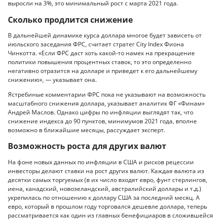
выросли на 3%, это минимальный рост с марта 2021 года.
Сколько продлится снижение
В дальнейшей динамике курса доллара многое будет зависеть от
июльского заседания ФРС, считает стратег City Index Фиона
Чинкотта. «Если ФРС даст хоть какой-то намек на прекращение
политики повышения процентных ставок, то это определенно
негативно отразится на долларе и приведет к его дальнейшему
снижению», — указывает она.
Ястребиные комментарии ФРС пока не указывают на возможность
масштабного снижения доллара, указывает аналитик ФГ «Финам»
Андрей Маслов. Однако цифры по инфляции выглядят так, что
снижение индекса до 90 пунктов, минимумов 2021 года, вполне
возможно в ближайшие месяцы, рассуждает эксперт.
Возможность роста для других валют
На фоне новых данных по инфляции в США и рисков рецессии
инвесторы делают ставки на рост других валют. Каждая валюта из
десятки самых торгуемых (в их число входят евро, фунт стерлингов,
иена, канадский, новозеландский, австралийский доллары и т.д.)
укрепилась по отношению к доллару США за последний месяц. А
евро, который в прошлом году торговался дешевле доллара, теперь
рассматривается как один из главных бенефициаров в сложившейся