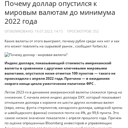
Почему доллар опустился к
мировым валютам до минимума
2022 года
ОПУБЛИКОВАНО: 19.07.2023, 14:15
ПРОСМОТРОВ:
552
Какие валюты от этого выиграют, почему рубля среди них нет и как
это может повлиять на сырьевой рынок , сообщает forbes.kz .
Индекс доллара, показывающий стоимость американской
валюты в сравнении с другими ключевыми мировыми
валютами, опустился ниже отметки 100 пунктов — такого не
происходило с апреля 2022 года. Причина — в ожиданиях
скорого конца цикла ужесточения политики ФРС .
Летом 2023-го в динамике американской валюты сложился тренд на
снижение. С начала июня индекс доллара DXY, который показывает
отношение доллара к корзине из шести других основных валют
(евро, иены, фунта стерлингов, канадского доллара, шведской кроны
и швейцарского франка) снизился почти на 4%, до 99,6 пункта. Это
самое низкое значение показателя с апреля прошлого года. Причем
по оценке опрошенных Bloomberg инвесторов и управляющих