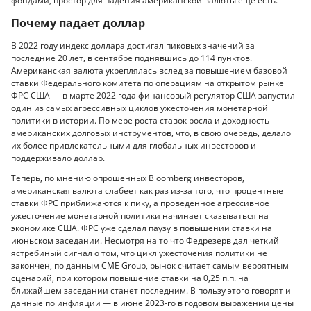
фондами, простор для падения американской валюты еще есть.
Почему падает доллар
В 2022 году индекс доллара достигал пиковых значений за
последние 20 лет, в сентябре поднявшись до 114 пунктов.
Американская валюта укреплялась вслед за повышением базовой
ставки Федерального комитета по операциям на открытом рынке
ФРС США — в марте 2022 года финансовый регулятор США запустил
один из самых агрессивных циклов ужесточения монетарной
политики в истории. По мере роста ставок росла и доходность
американских долговых инструментов, что, в свою очередь, делало
их более привлекательными для глобальных инвесторов и
поддерживало доллар.
Теперь, по мнению опрошенных Bloomberg инвесторов,
американская валюта слабеет как раз из-за того, что процентные
ставки ФРС приближаются к пику, а проведенное агрессивное
ужесточение монетарной политики начинает сказываться на
экономике США. ФРС уже сделал паузу в повышении ставки на
июньском заседании. Несмотря на то что Федрезерв дал четкий
ястребиный сигнал о том, что цикл ужесточения политики не
закончен, по данным CME Group, рынок считает самым вероятным
сценарий, при котором повышение ставки на 0,25 п.п. на
ближайшем заседании станет последним. В пользу этого говорят и
данные по инфляции — в июне 2023-го в годовом выражении цены