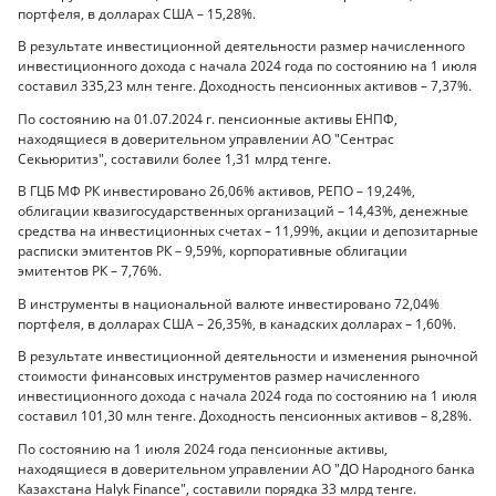
портфеля, в долларах США – 15,28%.
В результате инвестиционной деятельности размер начисленного
инвестиционного дохода с начала 2024 года по состоянию на 1 июля
составил 335,23 млн тенге. Доходность пенсионных активов – 7,37%.
По состоянию на 01.07.2024 г. пенсионные активы ЕНПФ,
находящиеся в доверительном управлении АО "Сентрас
Секьюритиз", составили более 1,31 млрд тенге.
В ГЦБ МФ РК инвестировано 26,06% активов, РЕПО – 19,24%,
облигации квазигосударственных организаций – 14,43%, денежные
средства на инвестиционных счетах – 11,99%, акции и депозитарные
расписки эмитентов РК – 9,59%, корпоративные облигации
эмитентов РК – 7,76%.
В инструменты в национальной валюте инвестировано 72,04%
портфеля, в долларах США – 26,35%, в канадских долларах – 1,60%.
В результате инвестиционной деятельности и изменения рыночной
стоимости финансовых инструментов размер начисленного
инвестиционного дохода с начала 2024 года по состоянию на 1 июля
составил 101,30 млн тенге. Доходность пенсионных активов – 8,28%.
По состоянию на 1 июля 2024 года пенсионные активы,
находящиеся в доверительном управлении АО "ДО Народного банка
Казахстана Halyk Finance", составили порядка 33 млрд тенге.