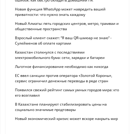
ошибок: как быстро охладить домашний ПК
Новая функция WhatsApp может навредить вашей
приватности: что нужно знать каждому
Новый Алматы: пять городских центров, метро, трамваи и
общественные пространства
Взрослый клиент скажет: “Я ваш QR-шмюар не знаю“ -
Сулейменов об оплате картами
Казахстан столкнулся с последствиями
электромобильного бума: сети, зарядки и батареи
Льготное финансирование необходимо как никогда
ЕС ввел санкции против оператора «Золотой Короны»,
сервис ограничил денежные переводы в ряде стран
Появился свежий рейтинг самых умных городов мира: кто
его возглавил
В Казахстане планируют стабилизировать цены на
социально значимые продтовары
Новый экономический кризис может вскоре накрыть мир