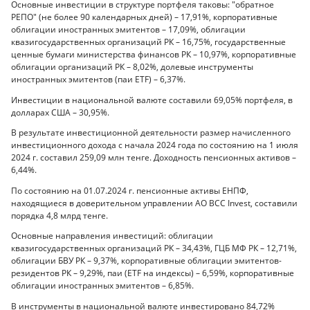
Основные инвестиции в структуре портфеля таковы: "обратное
РЕПО" (не более 90 календарных дней) – 17,91%, корпоративные
облигации иностранных эмитентов – 17,09%, облигации
квазигосударственных организаций РК – 16,75%, государственные
ценные бумаги министерства финансов РК – 10,97%, корпоративные
облигации организаций РК – 8,02%, долевые инструменты
иностранных эмитентов (паи ETF) – 6,37%.
Инвестиции в национальной валюте составили 69,05% портфеля, в
долларах США – 30,95%.
В результате инвестиционной деятельности размер начисленного
инвестиционного дохода с начала 2024 года по состоянию на 1 июля
2024 г. составил 259,09 млн тенге. Доходность пенсионных активов –
6,44%.
По состоянию на 01.07.2024 г. пенсионные активы ЕНПФ,
находящиеся в доверительном управлении АО BCC Invest, составили
порядка 4,8 млрд тенге.
Основные направления инвестиций: облигации
квазигосударственных организаций РК – 34,43%, ГЦБ МФ РК – 12,71%,
облигации БВУ РК – 9,37%, корпоративные облигации эмитентов-
резидентов РК – 9,29%, паи (ETF на индексы) – 6,59%, корпоративные
облигации иностранных эмитентов – 6,85%.
В инструменты в национальной валюте инвестировано 84,72%