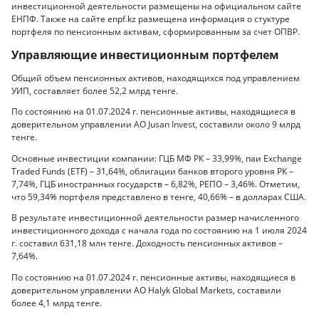
инвестиционной деятельности размещены на официальном сайте
ЕНПФ. Также на сайте enpf.kz размещена информация о стуктуре
портфеля по пенсионным активам, сформированным за счет ОПВР.
Управляющие инвестиционным портфелем
Общий объем пенсионных активов, находящихся под управлением
УИП, составляет более 52,2 млрд тенге.
По состоянию на 01.07.2024 г. пенсионные активы, находящиеся в
доверительном управлении АО Jusan Invest, составили около 9 млрд
тенге.
Основные инвестиции компании: ГЦБ МФ РК – 33,99%, паи Exchange
Traded Funds (ETF) – 31,64%, облигации банков второго уровня РК –
7,74%, ГЦБ иностранных государств – 6,82%, РЕПО – 3,46%. Отметим,
что 59,34% портфеля представлено в тенге, 40,66% – в долларах США.
В результате инвестиционной деятельности размер начисленного
инвестиционного дохода с начала года по состоянию на 1 июля 2024
г. составил 631,18 млн тенге. Доходность пенсионных активов –
7,64%.
По состоянию на 01.07.2024 г. пенсионные активы, находящиеся в
доверительном управлении АО Halyk Global Markets, составили
более 4,1 млрд тенге.