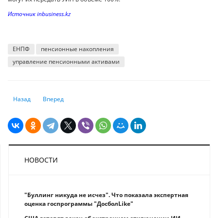
Источник inbusiness.kz
ЕНПФ
пенсионные накопления
управление пенсионными активами
Предыдущий: Депозиты или облигации: как лучше вложить деньги в 
Следующий: Как избежать навязывания "чужих" кредитов и 
Назад
Вперед
НОВОСТИ
"Буллинг никуда не исчез". Что показала экспертная
оценка госпрограммы "ДосболLike"