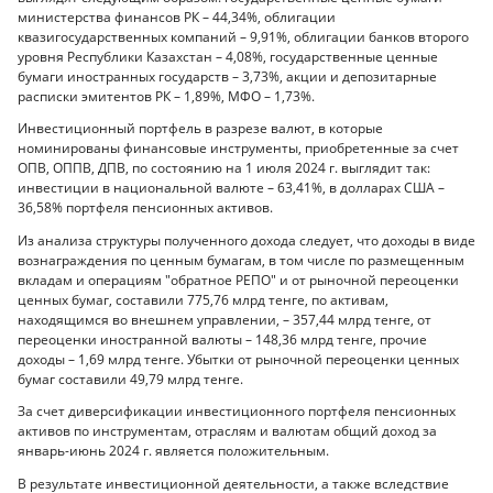
министерства финансов РК – 44,34%, облигации
квазигосударственных компаний – 9,91%, облигации банков второго
уровня Республики Казахстан – 4,08%, государственные ценные
бумаги иностранных государств – 3,73%, акции и депозитарные
расписки эмитентов РК – 1,89%, МФО – 1,73%.
Инвестиционный портфель в разрезе валют, в которые
номинированы финансовые инструменты, приобретенные за счет
ОПВ, ОППВ, ДПВ, по состоянию на 1 июля 2024 г. выглядит так:
инвестиции в национальной валюте – 63,41%, в долларах США –
36,58% портфеля пенсионных активов.
Из анализа структуры полученного дохода следует, что доходы в виде
вознаграждения по ценным бумагам, в том числе по размещенным
вкладам и операциям "обратное РЕПО" и от рыночной переоценки
ценных бумаг, составили 775,76 млрд тенге, по активам,
находящимся во внешнем управлении, – 357,44 млрд тенге, от
переоценки иностранной валюты – 148,36 млрд тенге, прочие
доходы – 1,69 млрд тенге. Убытки от рыночной переоценки ценных
бумаг составили 49,79 млрд тенге.
За счет диверсификации инвестиционного портфеля пенсионных
активов по инструментам, отраслям и валютам общий доход за
январь-июнь 2024 г. является положительным.
В результате инвестиционной деятельности, а также вследствие