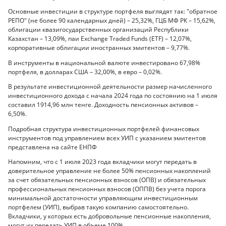
Основные инвестиции в структуре портфеля выглядят так: "обратное
РЕПО" (не более 90 календарных дней) – 25,32%, ГЦБ МФ РК – 15,62%,
облигации квазигосударственных организаций Республики
Казахстан – 13,09%, паи Exchange Traded Funds (ETF) – 12,07%,
корпоративные облигации иностранных эмитентов – 9,77%.
В инструменты в национальной валюте инвестировано 67,98%
портфеля, в долларах США – 32,00%, в евро – 0,02%.
В результате инвестиционной деятельности размер начисленного
инвестиционного дохода с начала 2024 года по состоянию на 1 июля
составил 1914,96 млн тенге. Доходность пенсионных активов –
6,50%.
Подробная структура инвестиционных портфелей финансовых
инструментов под управлением всех УИП с указанием эмитентов
представлена на сайте ЕНПФ
Напомним, что с 1 июля 2023 года вкладчики могут передать в
доверительное управление не более 50% пенсионных накоплений
за счет обязательных пенсионных взносов (ОПВ) и обязательных
профессиональных пенсионных взносов (ОППВ) без учета порога
минимальной достаточности управляющим инвестиционным
портфелем (УИП), выбрав такую компанию самостоятельно.
Вкладчики, у которых есть добровольные пенсионные накопления,
могут их передать УИП в объеме 100%.