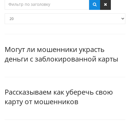
Фильтр
по
заголовку
Кол-
во
строк:
Могут ли мошенники украсть
деньги с заблокированной карты
Рассказываем как уберечь свою
карту от мошенников