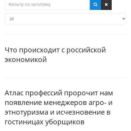
Фильтр
по
заголовку
Кол-
во
строк:
Что происходит с российской
экономикой
Атлас профессий пророчит нам
появление менеджеров агро- и
этнотуризма и исчезновение в
гостиницах уборщиков