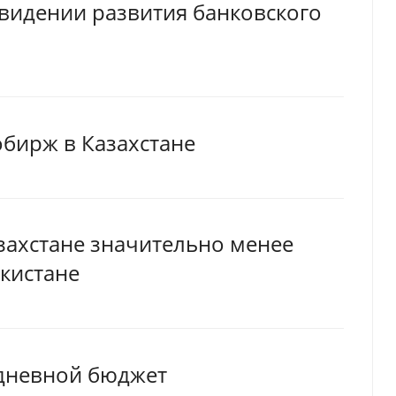
 видении развития банковского
обирж в Казахстане
захстане значительно менее
екистане
 дневной бюджет