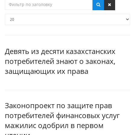
Фильтр
по
заголовку
Кол-
во
строк:
Девять из десяти казахстанских
потребителей знают о законах,
защищающих их права
Законопроект по защите прав
потребителей финансовых услуг
мажилис одобрил в первом