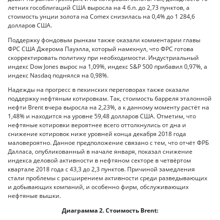
летних гособлигаций США выросла на 4 б.п. до 2,73 пунктов, а
стоимость унции золота на Comex снизилась на 0,4% до 1 284,6
долларов США.
Поддержку фондовым рынкам также оказали комментарии главы
ФРС США Джерома Пауэлла, который намекнул, что ФРС готова
скорректировать политику при необходимости. Индустриальный
индекс Dow Jones вырос на 1,09%, индекс S&P 500 прибавил 0,97%, а
индекс Nasdaq поднялся на 0,98%.
Надежды на прогресс в пекинских переговорах также оказали
поддержку нефтяным котировкам. Так, стоимость барреля эталонной
нефти Brent вчера выросла на 2,23%, а к данному моменту растёт на
1,48% и находится на уровне 59,48 долларов США. Отметим, что
нефтяные котировки вероятнее всего оттолкнулись от дна и
снижение котировок ниже уровней конца декабря 2018 года
маловероятно. Данное предположение связано с тем, что отчёт ФРБ
Далласа, опубликованный в начале января, показал снижение
индекса деловой активности в нефтяном секторе в четвёртом
квартале 2018 года с 43,3 до 2,3 пунктов. Причиной замедления
стали проблемы с расширением активности среди разведывающих
и добывающих компаний, и особенно фирм, обслуживающих
нефтяные вышки.
Диаграмма 2. Стоимость Brent: