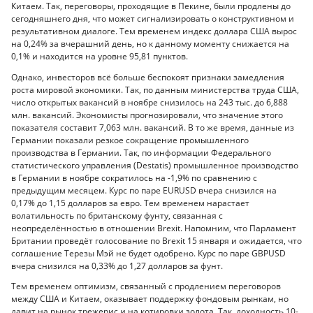
Китаем. Так, переговоры, проходящие в Пекине, были продлены до
сегодняшнего дня, что может сигнализировать о конструктивном и
результативном диалоге. Тем временем индекс доллара США вырос
на 0,24% за вчерашний день, но к данному моменту снижается на
0,1% и находится на уровне 95,81 пунктов.
Однако, инвесторов всё больше беспокоят признаки замедления
роста мировой экономики. Так, по данным министерства труда США,
число открытых вакансий в ноябре снизилось на 243 тыс. до 6,888
млн. вакансий. Экономисты прогнозировали, что значение этого
показателя составит 7,063 млн. вакансий. В то же время, данные из
Германии показали резкое сокращение промышленного
производства в Германии. Так, по информации Федерального
статистического управления (Destatis) промышленное производство
в Германии в ноябре сократилось на -1,9% по сравнению с
предыдущим месяцем. Курс по паре EURUSD вчера снизился на
0,17% до 1,15 долларов за евро. Тем временем нарастает
волатильность по британскому фунту, связанная с
неопределённостью в отношении Brexit. Напомним, что Парламент
Британии проведёт голосование по Brexit 15 января и ожидается, что
соглашение Терезы Мэй не будет одобрено. Курс по паре GBPUSD
вчера снизился на 0,33% до 1,27 долларов за фунт.
Тем временем оптимизм, связанный с продлением переговоров
между США и Китаем, оказывает поддержку фондовым рынкам, но
давит на рынок трежерис и на котировки золота. Так, доходность 10-