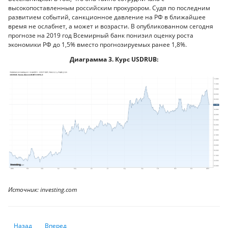
высокопоставленным российским прокурором. Судя по последним
развитием событий, санкционное давление на РФ в ближайшее
время не ослабнет, а может и возрасти. В опубликованном сегодня
прогнозе на 2019 год Всемирный банк понизил оценку роста
экономики РФ до 1,5% вместо прогнозируемых ранее 1,8%.
Диаграмма 3. Курс USDRUB:
Источник: investing.com
Предыдущий: В «Цеснабанке» произошли изменения в составе правле
Следующий: Биткоин подорожал: китайская майнинговая ко
Назад
Вперед