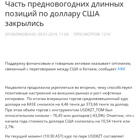
Часть предновогодних длинных
позиций по доллару США
закрылись
ОПУБЛИКОВАНО: 09.01.2019, 11:04
ПРОСМОТРОВ:
1219
Поддержку финансовым и товарным активам оказывает оптимизм,
связанный с переговорами между США и Китаем, сообщает
АФК
Нацвалюта продолжила укрепляться во вторник, чему способствуют
позитивные настроения на внешних рынках и рост нефтяных
котировок. По итогам вчерашних торгов средневзвешенный курс
доллара на KASE снизился на 4,46 тенге до 373,66 тенге за доллар.
При этом объём торгов с инструментом USDKZT_TOM был
относительном низким – 76,45 млн долларов (-43,0%). Отметим, что с
начала года стоимость доллара США снизилась на 10,54 тенге или
2,7%.
На текущий момент (10:30 AST) курс по паре USDKZT составляет