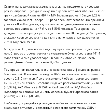
Ставки на казахстанском денежном рынке продемонстрировали
разнонаправленную динамику, но в целом остаются вблизи нижней
границы базовой ставки НБРК – MM Index вырос на 1 б.п. до 8,23%
годовых. Доходность операций репо овернайт осталась на прежнем
уровне – 8,26% годовых, а доходность по однодневным валютным
свопам повысилась на 47 б.п. до 8,59% годовых. Тем временем
двухдневные операции репо подешевели на 20 б.п. до 8,26% годовых,
а сделки своп со сроком на два дня заключались при доходности
7,21% годовых (+5 б.п.).
Между тем Нацбанк провёл один аукцион по продаже недельных
нот. Спрос со стороны рынка на указанные бумаги составил 441,4
млрд тенге и был удовлетворён в полном объёме. Доходность
размещённых бумаг составила 8,80% годовых.
Тем временем волатильность на казахстанском фондовом рынке
была низкой. В частности, индекс KASE не изменился, оставшись на
уровне 2 315 пунктов. При этом дневной объём торгов составил
лишь 25,9 млн тенге. В составе индекса рост стоимости акций Kcell
(+0,37%), KAZ Minerals (+0,35%) и КазТрансОйла (+0,19%) был
нивелирован снижением цены долевых бумаг Народного банка
(-0,62%) и KEGOC (-0,34%).
Глобально, определённую поддержку более рисковым активам
оказывает оптимизм, связанный с переговорами между США и