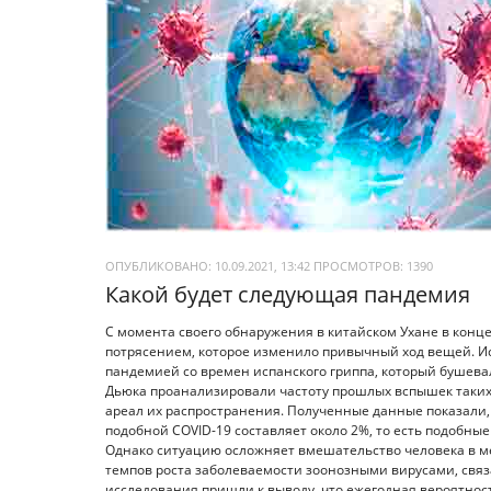
ОПУБЛИКОВАНО: 10.09.2021, 13:42
ПРОСМОТРОВ:
1390
Какой будет следующая пандемия
С момента своего обнаружения в китайском Ухане в конце
потрясением, которое изменило привычный ход вещей. Ис
пандемией со времен испанского гриппа, который бушевал
Дьюка проанализировали частоту прошлых вспышек таких з
ареал их распространения. Полученные данные показали,
подобной COVID-19 составляет около 2%, то есть подобные
Однако ситуацию осложняет вмешательство человека в м
темпов роста заболеваемости зоонозными вирусами, св
исследования пришли к выводу, что ежегодная вероятно