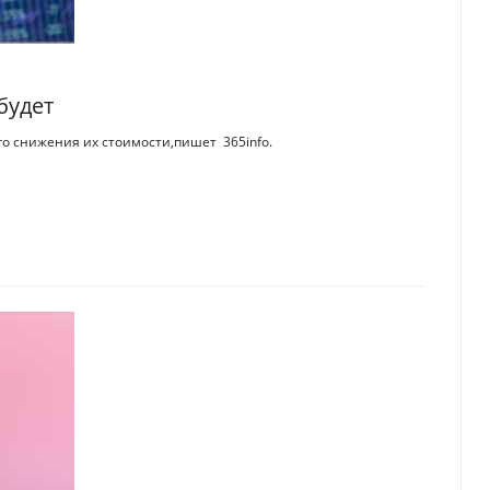
будет
го снижения их стоимости,пишет 365info.