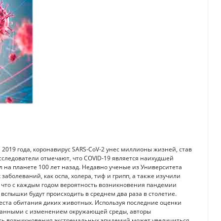
 2019 года, коронавирус SARS-CoV-2 унес миллионы жизней, став
следователи отмечают, что COVID-19 является наихудшей
 на планете 100 лет назад. Недавно ученые из Университета
аболеваний, как оспа, холера, тиф и грипп, а также изучили
 что с каждым годом вероятность возникновения пандемии
 вспышки будут происходить в среднем два раза в столетие.
еста обитания диких животных. Используя последние оценки
язанными с изменением окружающей среды, авторы
сть возникновения экстремальных эпидемий может увеличиться