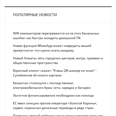
ПОПУЛЯРНЫЕ НОВОСТИ
90% компьютеров перегреваются из-за этих банальных
ошибок: как быстро охладить домашний ПК
Новая функция WhatsApp может навредить вашей
приватности: что нужно знать каждому
Новый Алматы: пять городских центров, метро, трамваи и
общественные пространства
Взрослый клиент скажет: “Я ваш QR-шмюар не знаю“ -
Сулейменов об оплате картами
Казахстан столкнулся с последствиями
электромобильного бума: сети, зарядки и батареи
Льготное финансирование необходимо как никогда
ЕС ввел санкции против оператора «Золотой Короны»,
сервис ограничил денежные переводы в ряде стран
Появился свежий рейтинг самых умных городов мира: кто