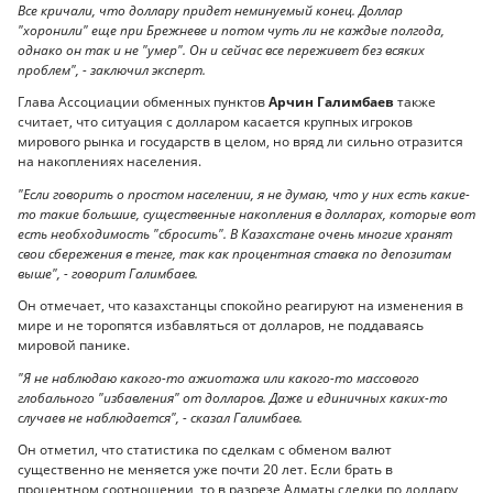
Все кричали, что доллару придет неминуемый конец. Доллар
"хоронили" еще при Брежневе и потом чуть ли не каждые полгода,
однако он так и не "умер". Он и сейчас все переживет без всяких
проблем", - заключил эксперт.
Глава Ассоциации обменных пунктов
Арчин Галимбаев
также
считает, что ситуация с долларом касается крупных игроков
мирового рынка и государств в целом, но вряд ли сильно отразится
на накоплениях населения.
"Если говорить о простом населении, я не думаю, что у них есть какие-
то такие большие, существенные накопления в долларах, которые вот
есть необходимость "сбросить". В Казахстане очень многие хранят
свои сбережения в тенге, так как процентная ставка по депозитам
выше", - говорит Галимбаев.
Он отмечает, что казахстанцы спокойно реагируют на изменения в
мире и не торопятся избавляться от долларов, не поддаваясь
мировой панике.
"Я не наблюдаю какого-то ажиотажа или какого-то массового
глобального "избавления" от долларов. Даже и единичных каких-то
случаев не наблюдается", - сказал Галимбаев.
Он отметил, что статистика по сделкам с обменом валют
существенно не меняется уже почти 20 лет. Если брать в
процентном соотношении, то в разрезе Алматы сделки по доллару