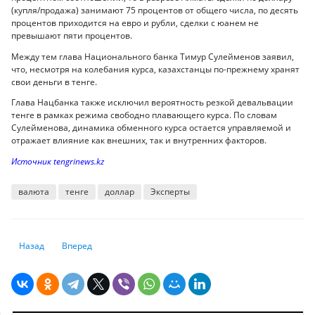
(купля/продажа) занимают 75 процентов от общего числа, по десять
процентов приходится на евро и рубли, сделки с юанем не
превышают пяти процентов.
Между тем глава Национального банка Тимур Сулейменов заявил,
что, несмотря на колебания курса, казахстанцы по-прежнему хранят
свои деньги в тенге.
Глава Нацбанка также исключил вероятность резкой девальвации
тенге в рамках режима свободно плавающего курса. По словам
Сулейменова, динамика обменного курса остается управляемой и
отражает влияние как внешних, так и внутренних факторов.
Источник tengrinews.kz
валюта
тенге
доллар
Эксперты
Предыдущий: Валютный прогноз: каким будет курс доллара и рубля к т
Следующий: Тенденции альтернативного кредитования 202
Назад
Вперед