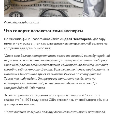
Фото:depositphotos.com
Что говорят казахстанские эксперты
По мнению финансового аналитика
Андрея Чеботарева
, доллару
ничего не угрожает, так как альтернативы американской валюте на
сегодняшний день в мире нет.
"Даже если доллар потеряет часть каких-то позиций в международной
торговле, это ни на что не повлияет, потому что никакого выбора у
мира нет. Доллар безальтернативная единственная валюта, которая
способна сейчас что-то сделать. Больше никто ничего предложить не
может и в ближайшее время не сможет. Именно поэтому Дональд
Трамп так себя ведет. Он прекрасно понимает: как бы кто ни
возмущался его политикой, никто ничего сделать не может", -
говорит Андрей Чеботарев.
Эксперт сравнил сегодняшнюю ситуацию с отменой "золотого
стандарта" в 1971 году, когда США отказались от свободного обмена
долларов на золото.
"Тогда падение доверия к доллару достигало гигантских масштабов.