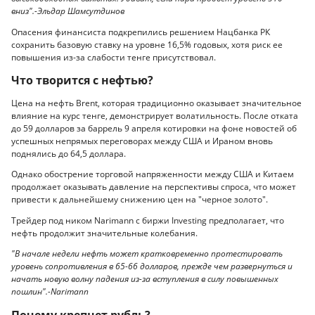
вниз".-Эльдар Шамсутдинов
Опасения финансиста подкрепились решением Нацбанка РК
сохранить базовую ставку на уровне 16,5% годовых, хотя риск ее
повышения из-за слабости тенге присутствовал.
Что творится с нефтью?
Цена на нефть Brent, которая традиционно оказывает значительное
влияние на курс тенге, демонстрирует волатильность. После отката
до 59 долларов за баррель 9 апреля котировки на фоне новостей об
успешных непрямых переговорах между США и Ираном вновь
поднялись до 64,5 доллара.
Однако обострение торговой напряженности между США и Китаем
продолжает оказывать давление на перспективы спроса, что может
привести к дальнейшему снижению цен на "черное золото".
Трейдер под ником Narimann с биржи Investing предполагает, что
нефть продолжит значительные колебания.
"В начале недели нефть может кратковременно протестировать
уровень сопротивления в 65-66 долларов, прежде чем развернуться и
начать новую волну падения из-за вступления в силу повышенных
пошлин".-Narimann
Почему крепнет рубль?