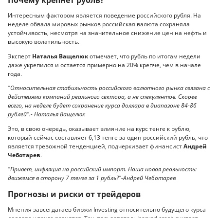
Интересным фактором является поведение российского рубля. На
неделе обвала мировых рынков российская валюта сохраняла
устойчивость, несмотря на значительное снижение цен на нефть и
высокую волатильность.
Эксперт
Наталья Ващелюк
отмечает, что рубль по итогам недели
даже укрепился и остается примерно на 20% крепче, чем в начале
года.
"Относительная стабильность российского валютного рынка связана с
действиями компаний реального сектора, а не спекулянтов. Скорее
всего, на неделе будет сохранение курса доллара в диапазоне 84-86
рублей".- Наталья Ващелюк
Это, в свою очередь, оказывает влияние на курс тенге к рублю,
который сейчас составляет 6,13 тенге за один российский рубль, что
является тревожной тенденцией, подчеркивает финансист
Андрей
Чеботарев
.
"Привет, инфляция на российский импорт. Наша новая реальность:
движемся в сторону 7 тенге за 1 рубль?"-Андрей Чеботарев
Прогнозы и риски от трейдеров
Мнения завсегдатаев биржи Investing относительно будущего курса