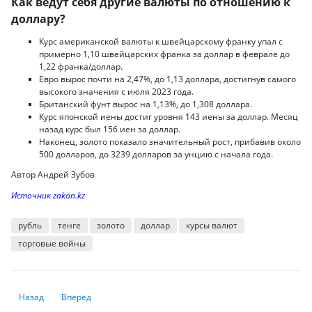
Как ведут себя другие валюты по отношению к
доллару?
Курс американской валюты к швейцарскому франку упал с
примерно 1,10 швейцарских франка за доллар в феврале до
1,22 франка/доллар.
Евро вырос почти на 2,47%, до 1,13 доллара, достигнув самого
высокого значения с июля 2023 года.
Британский фунт вырос на 1,13%, до 1,308 доллара.
Курс японской иены достиг уровня 143 иены за доллар. Месяц
назад курс был 156 иен за доллар.
Наконец, золото показало значительный рост, прибавив около
500 долларов, до 3239 долларов за унцию с начала года.
Автор Андрей Зубов
Источник zakon.kz
рубль
тенге
золото
доллар
курсы валют
торговые войны
Предыдущий: Пошлины Трампа по спирали: что значит торговая война
Следующий: Новая политика Трампа: стоит ли казахстанцам
Назад
Вперед