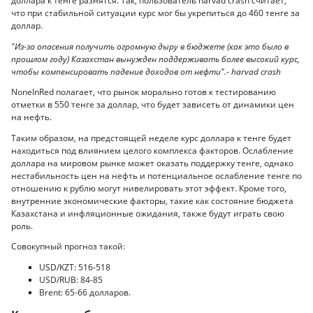
доллара к тенге разнятся. Так, пользователь harvad crash считает,
что при стабильной ситуации курс мог бы укрепиться до 460 тенге за
доллар.
"Из-за опасения получить огромную дыру в бюджете (как это было в
прошлом году) Казахстан вынужден поддерживать более высокий курс,
чтобы компенсировать падение доходов от нефти".- harvad crash
NoneInRed полагает, что рынок морально готов к тестированию
отметки в 550 тенге за доллар, что будет зависеть от динамики цен
на нефть.
Таким образом, на предстоящей неделе курс доллара к тенге будет
находиться под влиянием целого комплекса факторов. Ослабление
доллара на мировом рынке может оказать поддержку тенге, однако
нестабильность цен на нефть и потенциальное ослабление тенге по
отношению к рублю могут нивелировать этот эффект. Кроме того,
внутренние экономические факторы, такие как состояние бюджета
Казахстана и инфляционные ожидания, также будут играть свою
роль.
Совокупный прогноз такой:
USD/KZT: 516-518
USD/RUB: 84-85
Brent: 65-66 долларов.