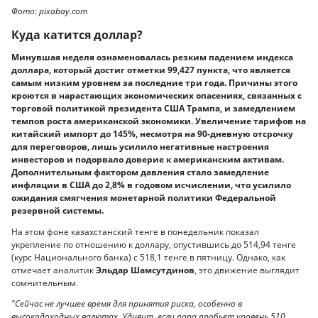
Фото: pixabay.com
Куда катится доллар?
Минувшая неделя ознаменовалась резким падением индекса
доллара, который достиг отметки 99,427 пункта, что является
самым низким уровнем за последние три года. Причины этого
кроются в нарастающих экономических опасениях, связанных с
торговой политикой президента США Трампа, и замедлением
темпов роста американской экономики. Увеличение тарифов на
китайский импорт до 145%, несмотря на 90-дневную отсрочку
для переговоров, лишь усилило негативные настроения
инвесторов и подорвало доверие к американским активам.
Дополнительным фактором давления стало замедление
инфляции в США до 2,8% в годовом исчислении, что усилило
ожидания смягчения монетарной политики Федеральной
резервной системы.
На этом фоне казахстанский тенге в понедельник показал
укрепление по отношению к доллару, опустившись до 514,94 тенге
(курс Национального банка) с 518,1 тенге в пятницу. Однако, как
отмечает аналитик
Эльдар Шамсутдинов
, это движение выглядит
сомнительным.
"Сейчас не лучшее время для принятия риска, особенно в
высокодоходных валютах. Удивит, если пара пробьет уровень 510