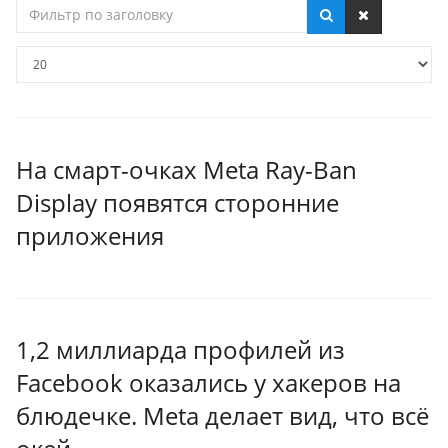
Фильтр
по
заголовку
Кол-
во
строк:
На смарт-очках Meta Ray-Ban
Display появятся сторонние
приложения
1,2 миллиарда профилей из
Facebook оказались у хакеров на
блюдечке. Meta делает вид, что всё