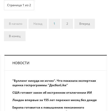
Страница 1 из 2
В начало
Назад
1
2
Вперед
В конец
НОВОСТИ
"Буллинг никуда не исчез". Что показала экспертная
оценка госпрограммы "ДосболLike"
США готовят закон об экстренном отключении ИИ
Лондон впервые за 155 лет пережил месяц без дождя
Европа готовится к повышению пенсионного