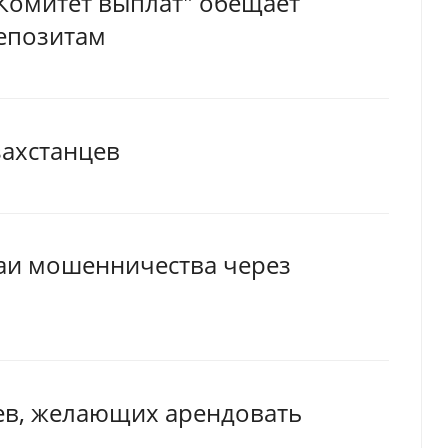
Комитет выплат" обещает
епозитам
захстанцев
чаи мошенничества через
цев, желающих арендовать