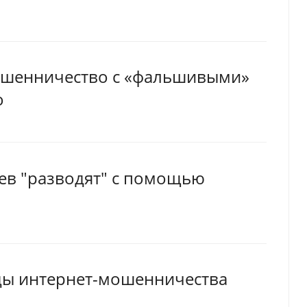
ошенничество с «фальшивыми»
о
цев "разводят" с помощью
ды интернет-мошенничества