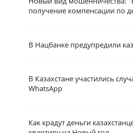
Новый вид мошенничества: "
получение компенсации по д
В Нацбанке предупредили ка
В Казахстане участились слу
WhatsApp
Как крадут деньги казахстан
квартиру на Новый год