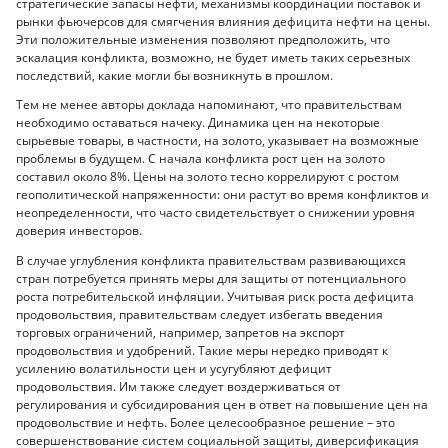
стратегические запасы нефти, механизмы координации поставок и
рынки фьючерсов для смягчения влияния дефицита нефти на цены.
Эти положительные изменения позволяют предположить, что
эскалация конфликта, возможно, не будет иметь таких серьезных
последствий, какие могли бы возникнуть в прошлом.
Тем не менее авторы доклада напоминают, что правительствам
необходимо оставаться начеку. Динамика цен на некоторые
сырьевые товары, в частности, на золото, указывает на возможные
проблемы в будущем. С начала конфликта рост цен на золото
составил около 8%. Цены на золото тесно коррелируют с ростом
геополитической напряженности: они растут во время конфликтов и
неопределенности, что часто свидетельствует о снижении уровня
доверия инвесторов.
В случае углубления конфликта правительствам развивающихся
стран потребуется принять меры для защиты от потенциального
роста потребительской инфляции. Учитывая риск роста дефицита
продовольствия, правительствам следует избегать введения
торговых ограничений, например, запретов на экспорт
продовольствия и удобрений. Такие меры нередко приводят к
усилению волатильности цен и усугубляют дефицит
продовольствия. Им также следует воздерживаться от
регулирования и субсидирования цен в ответ на повышение цен на
продовольствие и нефть. Более целесообразное решение – это
совершенствование систем социальной защиты, диверсификация