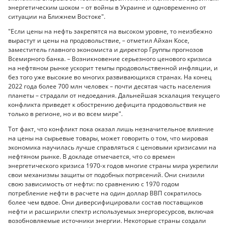
энергетическим шоком – от войны в Украине и одновременно от
ситуации на Ближнем Востоке".
"Если цены на нефть закрепятся на высоком уровне, то неизбежно
вырастут и цены на продовольствие, – отметил Айхан Косе,
заместитель главного экономиста и директор Группы прогнозов
Всемирного банка. – Возникновение серьезного ценового кризиса
на нефтяном рынке ускорит темпы продовольственной инфляции, и
без того уже высокие во многих развивающихся странах. На конец
2022 года более 700 млн человек – почти десятая часть населения
планеты – страдали от недоедания. Дальнейшая эскалация текущего
конфликта приведет к обострению дефицита продовольствия не
только в регионе, но и во всем мире".
Тот факт, что конфликт пока оказал лишь незначительное влияние
на цены на сырьевые товары, может говорить о том, что мировая
экономика научилась лучше справляться с ценовыми кризисами на
нефтяном рынке. В докладе отмечается, что со времен
энергетического кризиса 1970-х годов многие страны мира укрепили
свои механизмы защиты от подобных потрясений. Они снизили
свою зависимость от нефти: по сравнению с 1970 годом
потребление нефти в расчете на один доллар ВВП сократилось
более чем вдвое. Они диверсифицировали состав поставщиков
нефти и расширили спектр используемых энергоресурсов, включая
возобновляемые источники энергии. Некоторые страны создали