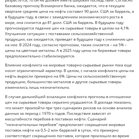
разрастется, то он не должен иметь широких последствий. Согласно
базовому прогнозу Всемирного банка, ожидается, что в текущем
квартале средняя цена на нефть составит 90 долл. США за баррель, а
в будущем году, в связи с замедлением экономического роста в
мире, она снизится до 81 долл. США за баррель. В будущем году
прогнозируется падение цен на сырьевые товары в целом на 4,1%.
Улучшение ситуации с поставками сельскохозяйственной
продукции, как ожидается, приведет в будущем году к снижению цен
на нее. В 2024 году, согласно прогнозам, также снизятся – на 5% –
цены на цветные металлы. А в 2025 году цены на биржевые товары
предположительно стабилизируются.
Влияние конфликта на мировые товарно-сырьевые рынки пока еще
носит ограниченный характер. В целом, с начала конфликта цены на
нефть выросли примерно на 6%. Цены на сельскохозяйственную
продукцию, большинство металлов и другие сырьевые товары
изменились лишь незначительно.
В случае дальнейшей эскалации конфликта прогнозы в отношении
цен на сырьевые товары серьезно ухудшаются. В докладе показано,
что может произойти при трех сценариях рисков на основе анализа
данных за период с 1970-х годов. Последствия зависят от
масштабности перебоев в поставках нефти. Сценарий
"незначительных перебоев" предполагает сокращение мировых
поставок нефти на 0,5–2 млн баррелей в сутки, что примерно
соответствует сокращению поставок, которое произошло во время