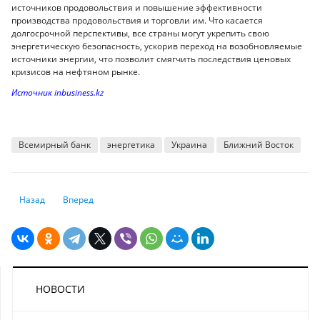
источников продовольствия и повышение эффективности
производства продовольствия и торговли им. Что касается
долгосрочной перспективы, все страны могут укрепить свою
энергетическую безопасность, ускорив переход на возобновляемые
источники энергии, что позволит смягчить последствия ценовых
кризисов на нефтяном рынке.​
Источник inbusiness.kz
Всемирный банк
энергетика
Украина
Ближний Восток
Предыдущий: HSBC предупреждает о негативных перспективах рынка
Следующий: Как безвизовый режим с Китаем может повлият
Назад
Вперед
НОВОСТИ