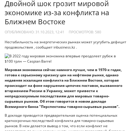
Двойной шок грозит мировой
экономике из-за конфликта на
Ближнем Востоке
ОПУБЛИКОВАНО: 31.10.2023, 12:41
ПРОСМОТРОВ:
580
Н​естабильность на энергетических рынках может усугубить дефицит
продовольствия , сообщает inbusiness.kz .
Мировая экономика сейчас намного лучше, чем в 1970-х годах,
готова к серьезному кризису цен на нефтяном рынке, однако
недавняя эскалация конфликта на Ближнем Востоке, которая
происходит на фоне нарушения цепочек поставок, вызванного
вторжением России в Украину, может привести к
непредсказуемым последствиям для мировых товарно-
сырьевых рынков. Об этом говорится в новом докладе
Всемирного банка "Перспективы товарно-сырьевых рынков".
В докладе приводится предварительная оценка потенциальных
краткосрочных последствий конфликта для товарно-сырьевых
рынков. В нем делается вывод о том, что если конфликт не