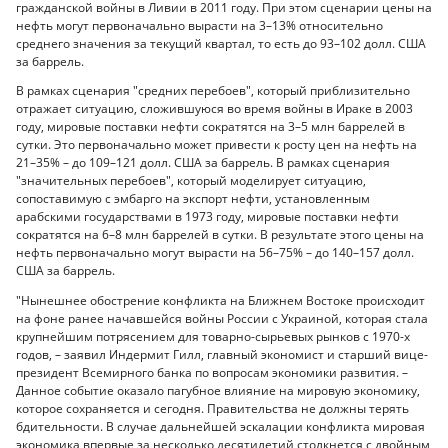
гражданской войны в Ливии в 2011 году. При этом сценарии цены на
нефть могут первоначально вырасти на 3–13% относительно
среднего значения за текущий квартал, то есть до 93–102 долл. США
за баррель.
В рамках сценария "средних перебоев", который приблизительно
отражает ситуацию, сложившуюся во время войны в Ираке в 2003
году, мировые поставки нефти сократятся на 3–5 млн баррелей в
сутки. Это первоначально может привести к росту цен на нефть на
21–35% – до 109–121 долл. США за баррель. В рамках сценария
"значительных перебоев", который моделирует ситуацию,
сопоставимую с эмбарго на экспорт нефти, установленным
арабскими государствами в 1973 году, мировые поставки нефти
сократятся на 6–8 млн баррелей в сутки. В результате этого цены на
нефть первоначально могут вырасти на 56–75% – до 140–157 долл.
США за баррель.
"Нынешнее обострение конфликта на Ближнем Востоке происходит
на фоне ранее начавшейся войны России с Украиной, которая стала
крупнейшим потрясением для товарно-сырьевых рынков с 1970-х
годов, – заявил Индермит Гилл, главный экономист и старший вице-
президент Всемирного банка по вопросам экономики развития. –
Данное событие оказало пагубное влияние на мировую экономику,
которое сохраняется и сегодня. Правительства не должны терять
бдительности. В случае дальнейшей эскалации конфликта мировая
экономика впервые за несколько десятилетий столкнется с двойным