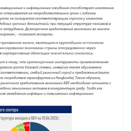
альвационные и инфляционные ожидания способствуют искажению
но открываются на непродолжительные сроки с гибкими
одукты не пользуются соответствующим спросом у клиентов.
бных срочных депозитов (и при текущей структуре пассивов) в
но затруднена. Долгосрочное кредитование экономики во многом
ограмм», - полагают эксперты.
о страхованию жизни, являющиеся крупнейшим источником
нансировании экономики страны опосредованно через
я в корпоративные облигации значительно снизилась.
дит к тому, что краткосрочные инструменты привлекательнее
 резкого роста базовой ставки, инверсия также обусловлена
 соответственно, слабый рыночный спрос) и предложения (малое
 посредством трансфертов из Нацфонда). Таким образом,
 рыночного кредитования экономики БВУ необходимо начинать с
редачи пенсионных активов в конкурентную среду. Тогда как
сле замедления инфляции и повышенных инфляционных