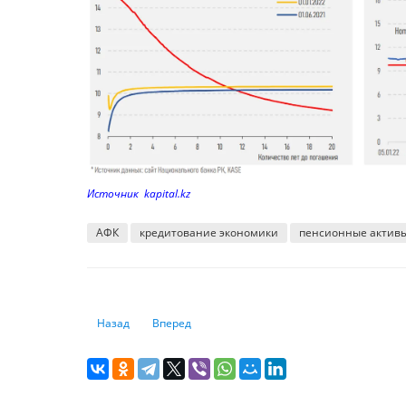
Источник kapital.kz
АФК
кредитование экономики
пенсионные актив
Предыдущий: Страховщики теряют прибыль и наращив
Следующий: Исследование: хватает ли зарплат
Назад
Вперед