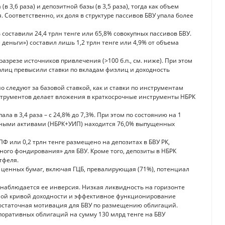
в 3,6 раза) и депозитной базы (в 3,5 раза), тогда как объем
Соответственно, их доля в структуре пассивов БВУ упала более
составили 24,4 трлн тенге или 65,8% совокупных пассивов БВУ.
деньги») составил лишь 1,2 трлн тенге или 4,9% от объема
зрезе источников привлечения (>100 б.п., см. ниже). При этом
рлиц превысили ставки по вкладам физлиц и доходность
 следуют за базовой ставкой, как и ставки по инструментам
струментов делает вложения в краткосрочные инструменты НБРК
ла в 3,4 раза – с 24,8% до 7,3%. При этом по состоянию на 1
нными активами (НБРК+УИП) находится 76,0% выпущенных
Ф или 0,2 трлн тенге размещено на депозитах в БВУ РК,
ого фондирования» для БВУ. Кроме того, депозиты в НБРК
тфеля.
 ценных бумаг, включая ГЦБ, превалирующая (71%), потенциал
 наблюдается ее инверсия. Низкая ликвидность на горизонте
ной кривой доходности и эффективное функционирование
 достаточная мотивация для БВУ по размещению облигаций.
поративных облигаций на сумму 130 млрд тенге на БВУ