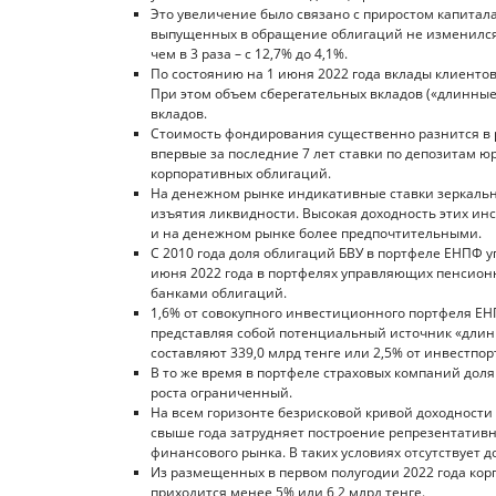
Это увеличение было связано с приростом капитала (
выпущенных в обращение облигаций не изменился. 
чем в 3 раза – с 12,7% до 4,1%.
По состоянию на 1 июня 2022 года вклады клиентов 
При этом объем сберегательных вкладов («длинные 
вкладов.
Стоимость фондирования существенно разнится в ра
впервые за последние 7 лет ставки по депозитам ю
корпоративных облигаций.
На денежном рынке индикативные ставки зеркально
изъятия ликвидности. Высокая доходность этих ин
и на денежном рынке более предпочтительными.
С 2010 года доля облигаций БВУ в портфеле ЕНПФ упа
июня 2022 года в портфелях управляющих пенсио
банками облигаций.
1,6% от совокупного инвестиционного портфеля ЕНП
представляя собой потенциальный источник «длинн
составляют 339,0 млрд тенге или 2,5% от инвестпор
В то же время в портфеле страховых компаний доля
роста ограниченный.
На всем горизонте безрисковой кривой доходности
свыше года затрудняет построение репрезентатив
финансового рынка. В таких условиях отсутствует
Из размещенных в первом полугодии 2022 года кор
приходится менее 5% или 6,2 млрд тенге.