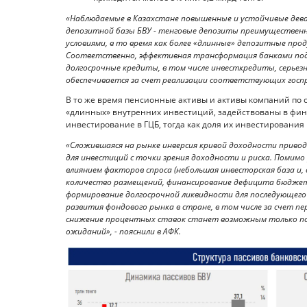
«Наблюдаемые в Казахстане повышенные и устойчивые дев
депозитной базы БВУ - тенговые депозиты преимуществен
условиями, в то время как более «длинные» депозитные пр
Соответственно, эффективная трансформация банками подо
долгосрочные кредиты, в том числе инвесткредиты, серьез
обеспечивается за счет реализации соответствующих госпр
В то же время пенсионные активы и активы компаний п
«длинных» внутренних инвестиций, задействованы в фи
инвестирование в ГЦБ, тогда как доля их инвестировани
«Сложившаяся на рынке инверсия кривой доходности приво
для инвестиций с точки зрения доходности и риска. Помимо
влиянием факторов спроса (небольшая инвесторская база и,
количество размещений, финансирование дефицита бюджета
формирование долгосрочной ликвидности для последующего
развития фондового рынка в стране, в том числе за счет пе
снижение процентных ставок станет возможным только по
ожиданий», - пояснили в АФК.