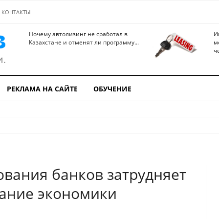
КОНТАКТЫ
Почему автолизинг не сработал в
И
Казахстане и отменят ли программу...
м
ч
РЕКЛАМА НА САЙТЕ
ОБУЧЕНИЕ
ования банков затрудняет
вание экономики