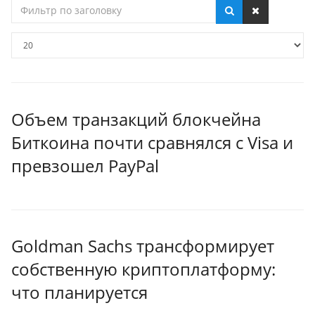
Фильтр
по
заголовку
Кол-
во
строк:
Объем транзакций блокчейна
Биткоина почти сравнялся с Visa и
превзошел PayPal
Goldman Sachs трансформирует
собственную криптоплатформу:
что планируется