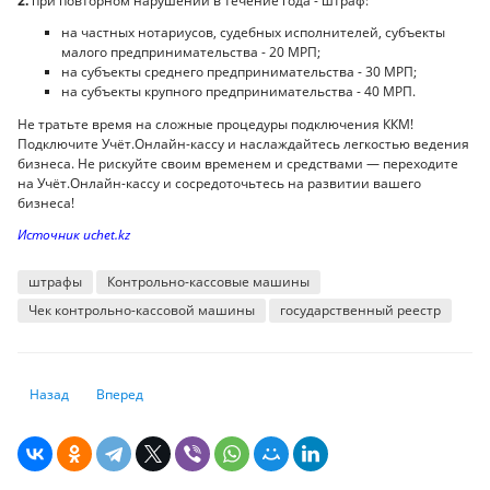
2.
при повторном нарушении в течение года - штраф:
на частных нотариусов, судебных исполнителей, субъекты
малого предпринимательства - 20 МРП;
на субъекты среднего предпринимательства - 30 МРП;
на субъекты крупного предпринимательства - 40 МРП.
Не тратьте время на сложные процедуры подключения ККМ!
Подключите Учёт.Онлайн-кассу и наслаждайтесь легкостью ведения
бизнеса. Не рискуйте своим временем и средствами — переходите
на Учёт.Онлайн-кассу и сосредоточьтесь на развитии вашего
бизнеса!
Источник uchet.kz
штрафы
Контрольно-кассовые машины
Чек контрольно-кассовой машины
государственный реестр
Предыдущий: Пенсионные накопления на лечение зубов: новые норм
Следующий: Уведомление о налоговой задолженности и аре
Назад
Вперед