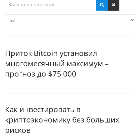
Фильтр
по
заголовку
Кол-
во
строк:
Приток Bitcoin установил
многомесячный максимум –
прогноз до $75 000
Как инвестировать в
криптоэкономику без больших
рисков