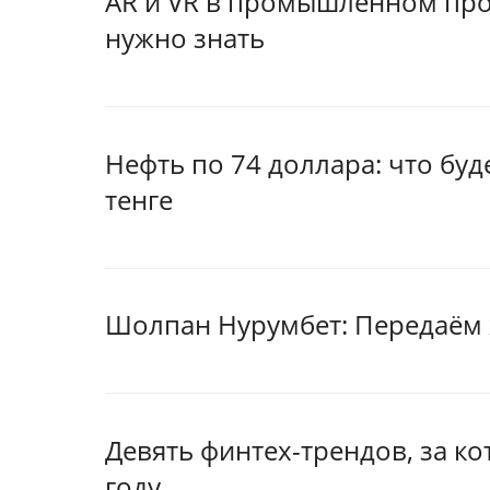
AR и VR в промышленном про
нужно знать
Нефть по 74 доллара: что буд
тенге
Шолпан Нурумбет: Передаём 
Девять финтех-трендов, за ко
году