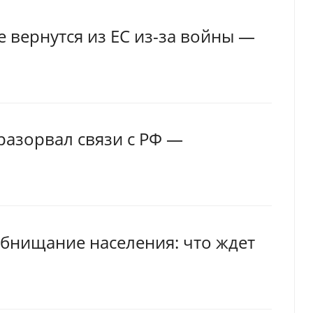
е вернутся из ЕС из-за войны —
разорвал связи с РФ —
обнищание населения: что ждет